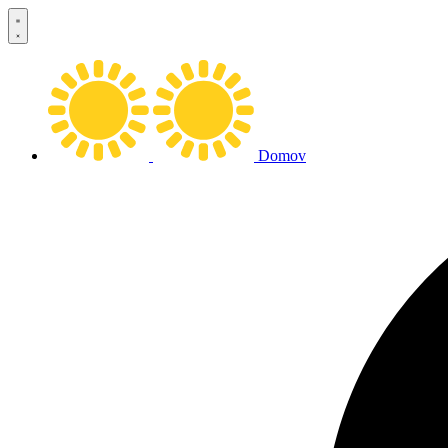
Preskočiť
na
obsah
Domov