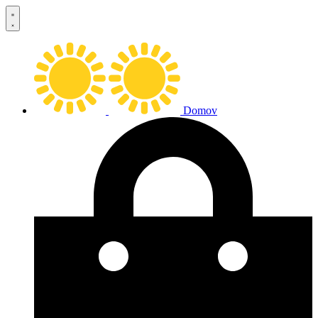
Preskočiť
na
obsah
Domov