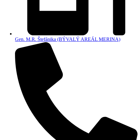
Gen. M.R. Štefánika (BÝVALÝ AREÁL MERINA)