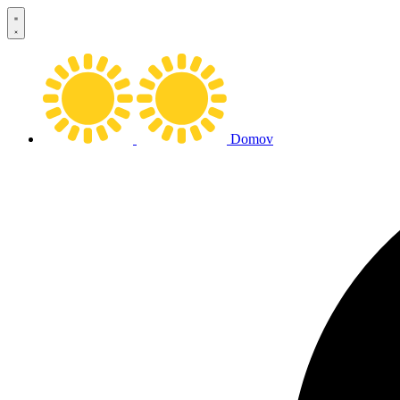
Preskočiť
na
obsah
Domov