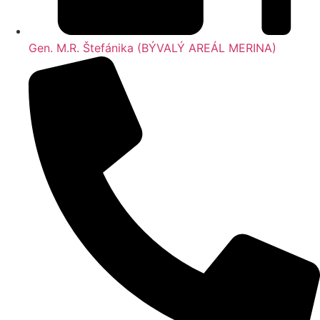
Gen. M.R. Štefánika (BÝVALÝ AREÁL MERINA)