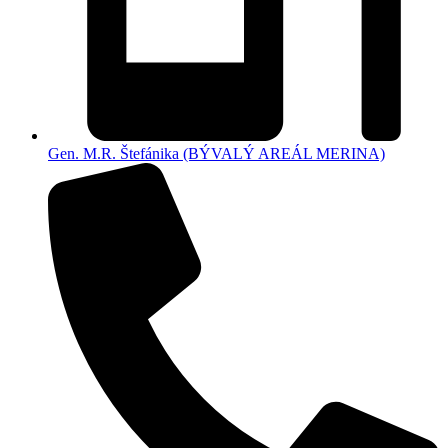
Gen. M.R. Štefánika (BÝVALÝ AREÁL MERINA)