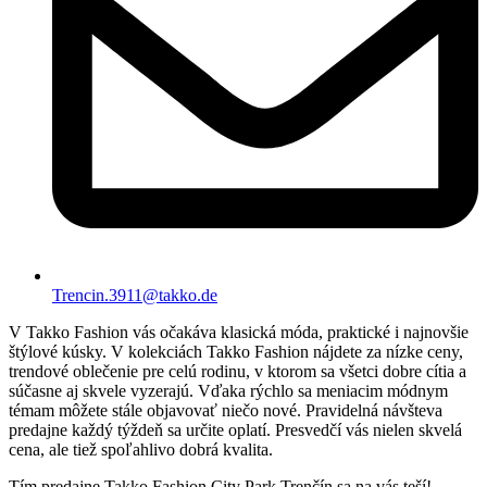
Trencin.3911@takko.de
V Takko Fashion vás očakáva klasická móda, praktické i najnovšie
štýlové kúsky. V kolekciách Takko Fashion nájdete za nízke ceny,
trendové oblečenie pre celú rodinu, v ktorom sa všetci dobre cítia a
súčasne aj skvele vyzerajú. Vďaka rýchlo sa meniacim módnym
témam môžete stále objavovať niečo nové. Pravidelná návšteva
predajne každý týždeň sa určite oplatí. Presvedčí vás nielen skvelá
cena, ale tiež spoľahlivo dobrá kvalita.
Tím predajne Takko Fashion City Park Trenčín sa na vás teší!