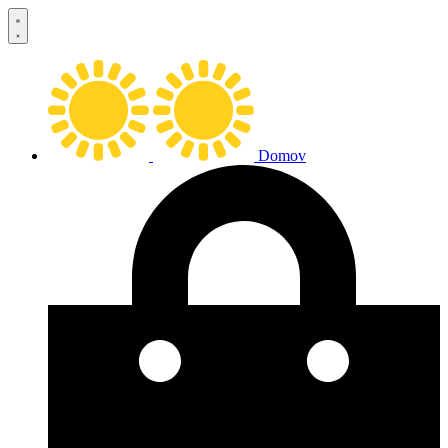
Preskočiť
na
obsah
Domov