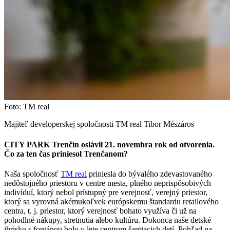
Foto: TM real
Majiteľ developerskej spoločnosti TM real Tibor Mészáros
CITY PARK Trenčín oslávil 21. novembra rok od otvorenia.
Čo za ten čas priniesol Trenčanom?
Naša spoločnosť
TM real
priniesla do bývalého zdevastovaného
nedôstojného priestoru v centre mesta, plného neprispôsobivých
indivíduí, ktorý nebol prístupný pre verejnosť, verejný priestor,
ktorý sa vyrovná akémukoľvek európskemu štandardu retailového
centra, t. j. priestor, ktorý verejnosť bohato využíva či už na
pohodlné nákupy, stretnutia alebo kultúru. Dokonca naše detské
ihrisko s fontánou bolo v lete centrom šantiacich detí. Pohľad na