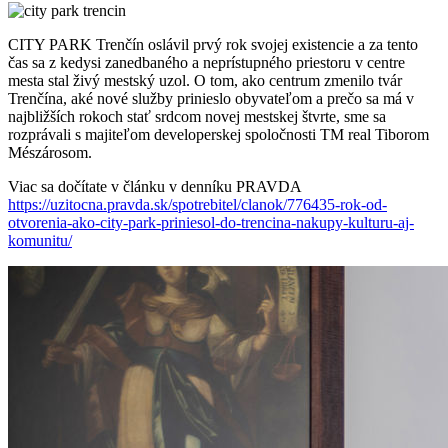
CITY PARK Trenčín oslávil prvý rok svojej existencie a za tento
čas sa z kedysi zanedbaného a neprístupného priestoru v centre
mesta stal živý mestský uzol. O tom, ako centrum zmenilo tvár
Trenčína, aké nové služby prinieslo obyvateľom a prečo sa má v
najbližších rokoch stať srdcom novej mestskej štvrte, sme sa
rozprávali s majiteľom developerskej spoločnosti TM real Tiborom
Mészárosom.
Viac sa dočítate v článku v denníku PRAVDA
https://uzitocna.pravda.sk/spotrebitel/clanok/776435-rok-od-
otvorenia-ako-city-park-priniesol-do-trencina-nakupy-kulturu-aj-
komunitu/