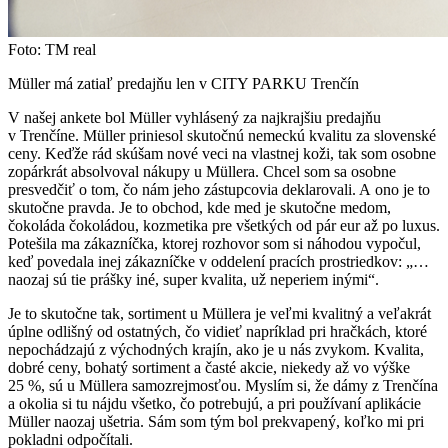
Foto: TM real
Müller má zatiaľ predajňu len v CITY PARKU Trenčín
V našej ankete bol Müller vyhlásený za najkrajšiu predajňu
v Trenčíne. Müller priniesol skutočnú nemeckú kvalitu za slovenské
ceny. Keďže rád skúšam nové veci na vlastnej koži, tak som osobne
zopárkrát absolvoval nákupy u Müllera. Chcel som sa osobne
presvedčiť o tom, čo nám jeho zástupcovia deklarovali. A ono je to
skutočne pravda. Je to obchod, kde med je skutočne medom,
čokoláda čokoládou, kozmetika pre všetkých od pár eur až po luxus.
Potešila ma zákazníčka, ktorej rozhovor som si náhodou vypočul,
keď povedala inej zákazníčke v oddelení pracích prostriedkov: „…
naozaj sú tie prášky iné, super kvalita, už neperiem inými“.
Je to skutočne tak, sortiment u Müllera je veľmi kvalitný a veľakrát
úplne odlišný od ostatných, čo vidieť napríklad pri hračkách, ktoré
nepochádzajú z východných krajín, ako je u nás zvykom. Kvalita,
dobré ceny, bohatý sortiment a časté akcie, niekedy až vo výške
25 %, sú u Müllera samozrejmosťou. Myslím si, že dámy z Trenčína
a okolia si tu nájdu všetko, čo potrebujú, a pri používaní aplikácie
Müller naozaj ušetria. Sám som tým bol prekvapený, koľko mi pri
pokladni odpočítali.