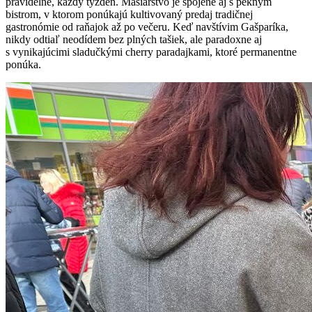
pravidelne, každý týždeň. Mäsiarstvo je spojené aj s pekným
bistrom, v ktorom ponúkajú kultivovaný predaj tradičnej
gastronómie od raňajok až po večeru. Keď navštívim Gašparíka,
nikdy odtiaľ neodídem bez plných tašiek, ale paradoxne aj
s vynikajúcimi sladučkými cherry paradajkami, ktoré permanentne
ponúka.