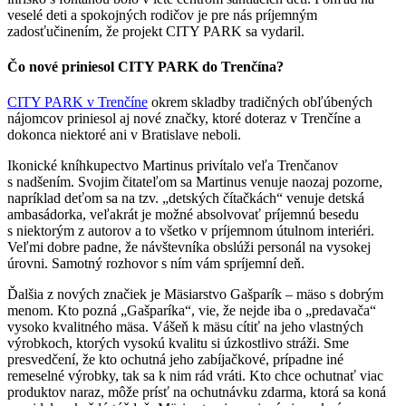
veselé deti a spokojných rodičov je pre nás príjemným
zadosťučinením, že projekt CITY PARK sa vydaril.
Čo nové priniesol CITY PARK do Trenčína?
CITY PARK v Trenčíne
okrem skladby tradičných obľúbených
nájomcov priniesol aj nové značky, ktoré doteraz v Trenčíne a
dokonca niektoré ani v Bratislave neboli.
Ikonické kníhkupectvo Martinus privítalo veľa Trenčanov
s nadšením. Svojim čitateľom sa Martinus venuje naozaj pozorne,
napríklad deťom sa na tzv. „detských čítačkách“ venuje detská
ambasádorka, veľakrát je možné absolvovať príjemnú besedu
s niektorým z autorov a to všetko v príjemnom útulnom interiéri.
Veľmi dobre padne, že návštevníka obslúži personál na vysokej
úrovni. Samotný rozhovor s ním vám spríjemní deň.
Ďalšia z nových značiek je Mäsiarstvo Gašparík – mäso s dobrým
menom. Kto pozná „Gašparíka“, vie, že nejde iba o „predavača“
vysoko kvalitného mäsa. Vášeň k mäsu cítiť na jeho vlastných
výrobkoch, ktorých vysokú kvalitu si úzkostlivo stráži. Sme
presvedčení, že kto ochutná jeho zabíjačkové, prípadne iné
remeselné výrobky, tak sa k nim rád vráti. Kto chce ochutnať viac
produktov naraz, môže prísť na ochutnávku zdarma, ktorá sa koná