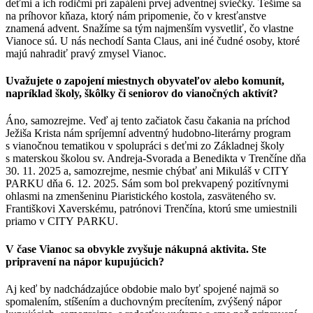
deťmi a ich rodičmi pri zapálení prvej adventnej sviečky. Tešíme sa
na príhovor kňaza, ktorý nám pripomenie, čo v kresťanstve
znamená advent. Snažíme sa tým najmenším vysvetliť, čo vlastne
Vianoce sú. U nás nechodí Santa Claus, ani iné čudné osoby, ktoré
majú nahradiť pravý zmysel Vianoc.
Uvažujete o zapojení miestnych obyvateľov alebo komunít,
napríklad školy, škôlky či seniorov do vianočných aktivít?
Áno, samozrejme. Veď aj tento začiatok času čakania na príchod
Ježiša Krista nám spríjemní adventný hudobno-literárny program
s vianočnou tematikou v spolupráci s deťmi zo Základnej školy
s materskou školou sv. Andreja-Svorada a Benedikta v Trenčíne dňa
30. 11. 2025 a, samozrejme, nesmie chýbať ani Mikuláš v CITY
PARKU dňa 6. 12. 2025. Sám som bol prekvapený pozitívnymi
ohlasmi na zmenšeninu Piaristického kostola, zasväteného sv.
Františkovi Xaverskému, patrónovi Trenčína, ktorú sme umiestnili
priamo v CITY PARKU.
V čase Vianoc sa obvykle zvyšuje nákupná aktivita. Ste
pripravení na nápor kupujúcich?
Aj keď by nadchádzajúce obdobie malo byť spojené najmä so
spomalením, stíšením a duchovným precítením, zvýšený nápor