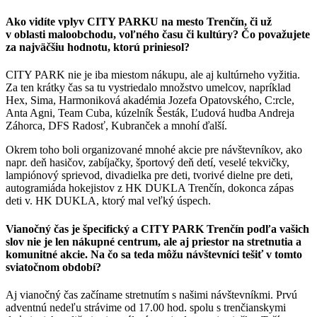
Ako vidíte vplyv CITY PARKU na mesto Trenčín, či už
v oblasti maloobchodu, voľného času či kultúry? Čo považujete
za najväčšiu hodnotu, ktorú priniesol?
CITY PARK nie je iba miestom nákupu, ale aj kultúrneho vyžitia.
Za ten krátky čas sa tu vystriedalo množstvo umelcov, napríklad
Hex, Sima, Harmoniková akadémia Jozefa Opatovského, C:rcle,
Anta Agni, Team Cuba, kúzelník Šesták, Ľudová hudba Andreja
Záhorca, DFS Radosť, Kubranček a mnohí ďalší.
Okrem toho boli organizované mnohé akcie pre návštevníkov, ako
napr. deň hasičov, zabíjačky, športový deň detí, veselé tekvičky,
lampiónový sprievod, divadielka pre deti, tvorivé dielne pre deti,
autogramiáda hokejistov z HK DUKLA Trenčín, dokonca zápas
deti v. HK DUKLA, ktorý mal veľký úspech.
Vianočný čas je špecifický a CITY PARK Trenčín podľa vašich
slov nie je len nákupné centrum, ale aj priestor na stretnutia a
komunitné akcie. Na čo sa teda môžu návštevníci tešiť v tomto
sviatočnom období?
Aj vianočný čas začíname stretnutím s našimi návštevníkmi. Prvú
adventnú nedeľu strávime od 17.00 hod. spolu s trenčianskymi