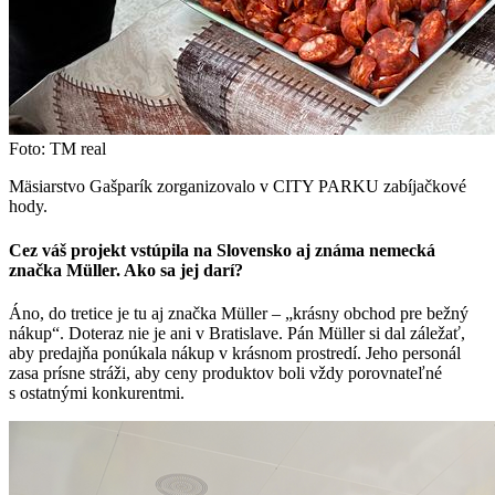
Foto: TM real
Mäsiarstvo Gašparík zorganizovalo v CITY PARKU zabíjačkové
hody.
Cez váš projekt vstúpila na Slovensko aj známa nemecká
značka Müller. Ako sa jej darí?
Áno, do tretice je tu aj značka Müller – „krásny obchod pre bežný
nákup“. Doteraz nie je ani v Bratislave. Pán Müller si dal záležať,
aby predajňa ponúkala nákup v krásnom prostredí. Jeho personál
zasa prísne stráži, aby ceny produktov boli vždy porovnateľné
s ostatnými konkurentmi.