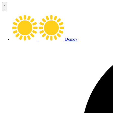
Preskočiť
na
obsah
Domov